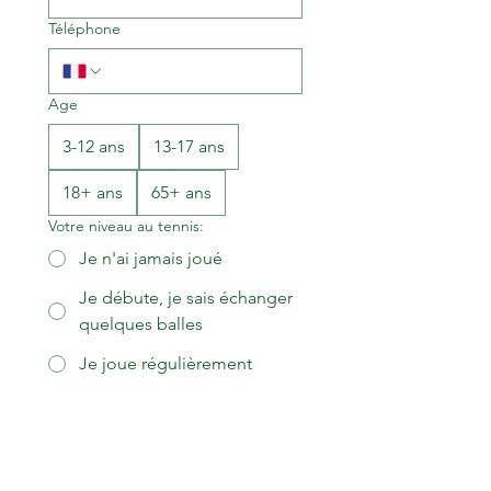
Téléphone
Age
3-12 ans
13-17 ans
18+ ans
65+ ans
Votre niveau au tennis:
Je n'ai jamais joué
Je débute, je sais échanger
quelques balles
Je joue régulièrement
Je joue avec un bon niveau
technique et tactique
Classement:
Aucun classement