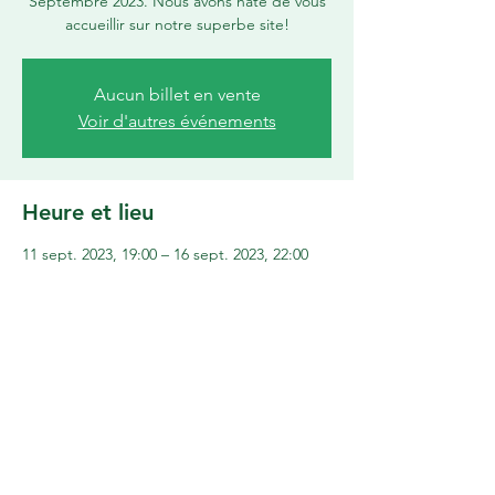
Septembre 2023. Nous avons hâte de vous
accueillir sur notre superbe site!
Aucun billet en vente
Voir d'autres événements
Heure et lieu
11 sept. 2023, 19:00 – 16 sept. 2023, 22:00
Les Hauts de Nîmes, 620 Chem. des Hauts
de Nîmes, 30900 Nîmes, France
Partager cet événement