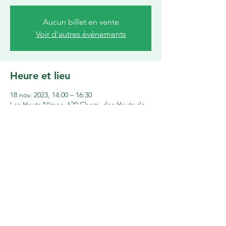
Aucun billet en vente
Voir d'autres événements
Heure et lieu
18 nov. 2023, 14:00 – 16:30
Les Hauts Nîmes, 620 Chem. des Hauts de
Nîmes, 30900 Nîmes, France
Partager cet événement