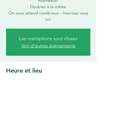
fourneaux!
Doubles à la mêlée
On vous attend nombreux - Inscrivez vous
ici!
Les inscriptions sont closes
Voir d'autres événements
Heure et lieu
23 sept. 2023, 17:00 – 22:00
Hauts de Nîmes, 620 Chem. des Hauts de
Nîmes, 30900 Nîmes, France
Partager cet événement