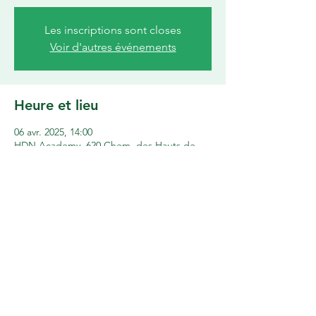
Les inscriptions sont closes
Voir d'autres événements
Heure et lieu
06 avr. 2025, 14:00
HDN Academy, 620 Chem. des Hauts de
Nîmes, 30900 Nîmes, France
Partager cet événement